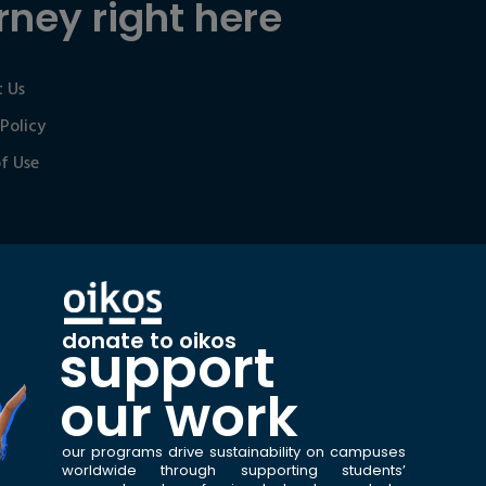
rney right here
 Us
 Policy
f Use
donate to oikos
support
our work
our programs drive sustainability on campuses
worldwide through supporting students’