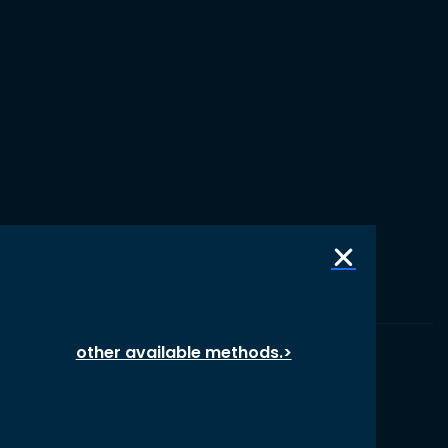
other available methods.>
© 1987 – 2026 oikos International, All Rights Reserved