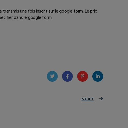
ra transmis une fois inscrit sur le google form
. Le prix
pécifier dans le google form.
Twit
Face
Pint
Linke
ter
book
eres
NEXT
dIn
t